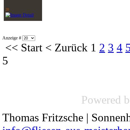
20
Anzeige #
<<
Start
<
Zurück
1
2
3
4
5
Powered 
Thomas Fritzsche | Sonnenh